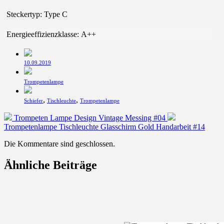
Steckertyp:
Type C
Energieeffizienzklasse:
A++
Veröffentlichungsdatum
10.09.2019
Veröffentlicht
Trompetenlampe
in
Schlagwörter
,
,
Schiefer
Tischleuchte
Trompetenlampe
Vorheriger
Nächster
Trompeten Lampe Design Vintage Messing #04
Beitrag:
Beitrag:
Trompetenlampe Tischleuchte Glasschirm Gold Handarbeit #14
Die Kommentare sind geschlossen.
Ähnliche Beiträge