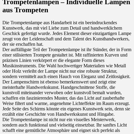
Trompetenlampen – Individuelle Lampen
aus Trompeten
Die Trompetenlampe aus Handarbeit ist ein beeindruckendes
Kunstwerk, das mit viel Liebe zum Detail und handwerklichem
Geschick gefertigt wurde. Jedes Element dieser einzigartigen Lampe
zeugt von der Leidenschaft und dem Talent des Kunsthandwerkers,
der sie erschaffen hat.
Der auffälligste Teil der Trompetenlampe ist ihr Ständer, der in Form
einer stilisierten Trompete gestaltet ist. Mit raffinierten Kurven und
präzisen Linien verkörpert er die elegante Form dieses
Musikinstruments. Die Wahl hochwertiger Materialien wie Metall
oder Holz verleiht der Lampe nicht nur eine robuste Struktur,
sondern vermittelt auch einen Hauch von Eleganz und Zeitlosigkeit.
Der Lampenschirm ist ebenso bemerkenswert und zeigt eine
meisterhafte Handwerkskunst. Handgeschnittene Stoffe, die
kunstvoll miteinander verwoben oder kunstvoll bemalt wurden,
schaffen ein faszinierendes Muster, das das Licht auf zauberhafte
Weise filtert und warme, angenehme Lichteffekte im Raum erzeugt.
Jede Seite des Schirms könnte ein eigenes Kunstwerk sein, denn sie
erzählt eine Geschichte von Handwerkskunst und Hingabe.
Die Trompetenlampe ist nicht nur ein visuelles Meisterwerk,
sondern auch funktional und vielseitig einsetzbar. Ihr sanftes Licht
schafft eine gemütliche Atmosphäre und eignet sich perfekt als