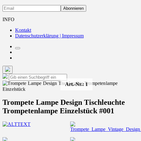
INFO
Kontakt
Datenschutzerklärung | Impressum
Suchfeld
instagram
umschalten
Contact
Such-
Suche
Suchen
Overlay
nach:
Art.-Nr.: 1
verbergen
Trompete Lampe Design Tischleuchte
Trompetenlampe Einzelstück #001