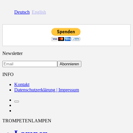
Deutsch
English
Newsletter
INFO
Kontakt
Datenschutzerklärung | Impressum
Suchfeld
instagram
umschalten
Contact
TROMPETENLAMPEN